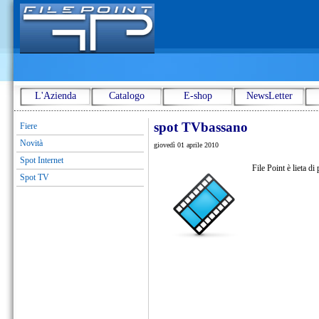
L'Azienda
Catalogo
E-shop
NewsLetter
spot TVbassano
Fiere
Novità
giovedì 01 aprile 2010
Spot Internet
File Point è lieta d
Spot TV